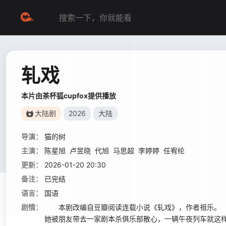
轧戏
本片由茶杯狐cupfox提供播放
大陆剧
2026
大陆
导演：
猫的树
主演：
陈星旭
卢昱晓
代旭
马思超
李婷婷
任宥纶
更新：
2026-01-20 20:30
备注：
已完结
语言：
国语
剧情：
本剧改编自豆瓣阅读连载小说《轧戏》，作者祖乐。 
她被朋友带去一家剧本杀俱乐部散心，一辆午夜列车就这样