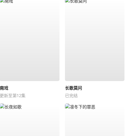
南戏
长歌莫问
更新至第12集
已完结