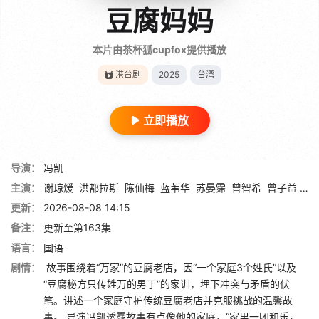
豆腐妈妈
本片由茶杯狐cupfox提供播放
港台剧
2025
台湾
立即播放
导演：
冯凯
主演：
谢琼煖
洪都拉斯
陈仙梅
蓝苇华
苏晏霈
曾智希
曾子益
陈
更新：
2026-08-08 14:15
备注：
更新至第163集
语言：
国语
剧情：
故事围绕着“万家”的豆腐老店，因“一个家庭3个姓氏”以及
“豆腐秘方只传姓万的男丁”的家训，埋下冲突与矛盾的伏
笔。讲述一个家庭守护传统豆腐老店并克服挑战的温馨故
事。 导演冯凯透露故事有点像他的家庭，“家里一团和乐，