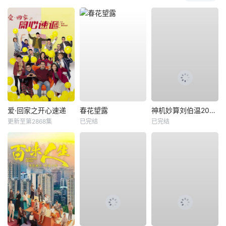
爱·回家之开心速递
春花望露
神机妙算刘伯温2006
更新至第2868集
已完结
已完结