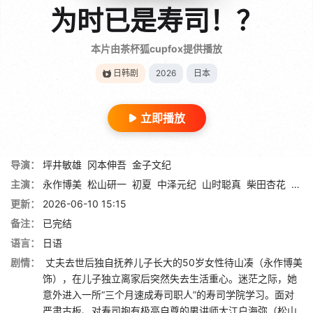
为时已是寿司！？
本片由茶杯狐cupfox提供播放
日韩剧
2026
日本
立即播放
导演：
坪井敏雄
冈本伸吾
金子文纪
主演：
永作博美
松山研一
初夏
中泽元纪
山时聪真
柴田杏花
平井
更新：
2026-06-10 15:15
备注：
已完结
语言：
日语
剧情：
丈夫去世后独自抚养儿子长大的50岁女性待山凑（永作博美
饰），在儿子独立离家后突然失去生活重心。迷茫之际，她
意外进入一所“三个月速成寿司职人”的寿司学院学习。面对
严肃古板、对寿司抱有极高自尊的男讲师大江户海弥（松山