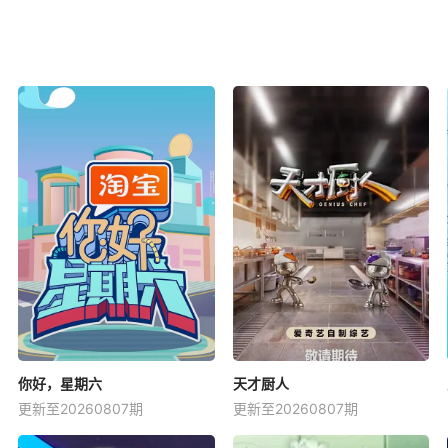
你好，星期六
天才厨人
更新至20260807期
更新至20260807期