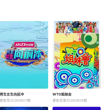
男生女生向前冲
WTO姐妹会
更新至20260807期
更新至第20260806期