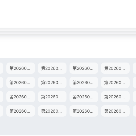
第20260428期
第20260430期
第20260430期纯享
第20260501期
第20260512期
第20260513期
第20260515期
第20260518期加更
第20260601期加更
第20260601期特别加更
第20260602期
第20260605期
第20260626期
第20260629期加更
第20260629期特别加更
第20260703期