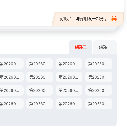
好影片，与好朋友一起分享
线路二
线路一
第20260504期彩蛋
第20260504期会员
第20260506期
第20260507期
第20260518期特别加更
第20260520期
第20260521期
第20260522期
第20260608期加更
第20260608期特别加更
第20260612期
第20260615期加更
第20260706期加更
第20260706期特别加更
第20260710期
第20260713期彩蛋