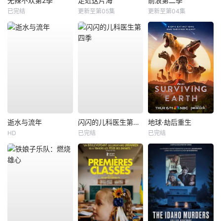
无辣不欢第2季
走近这片海
前浪第二季
已完结
更新至第05集
更新至第04集
逝水与流年
闪闪的儿科医生第四季
地球·劫后重生
HD
已完结
已完结