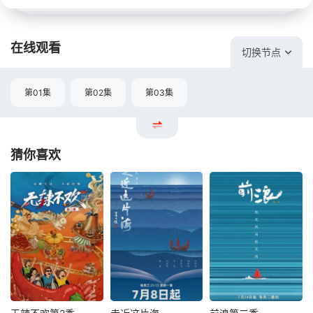
在线观看
切换节点
第01集
第02集
第03集
猜你喜欢