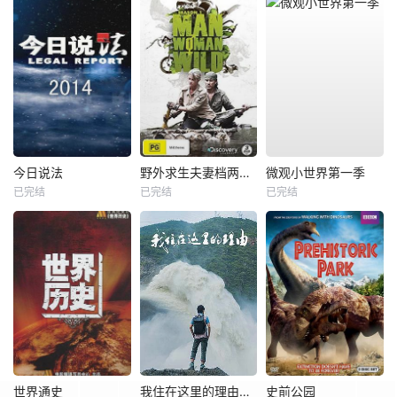
今日说法
野外求生夫妻档两季全
微观小世界第一季
已完结
已完结
已完结
世界通史
我住在这里的理由第四季
史前公园