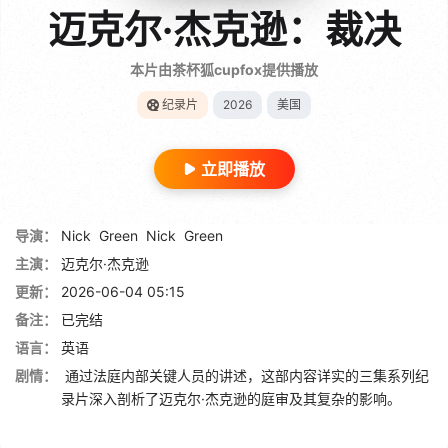
迈克尔·杰克逊：裁决
本片由茶杯狐cupfox提供播放
纪录片
2026
美国
立即播放
导演：
Nick
Green
Nick
Green
主演：
迈克尔·杰克逊
更新：
2026-06-04 05:15
备注：
已完结
语言：
英语
剧情：
通过法庭内部关键人员的讲述，这部内容详实的三集系列纪
录片深入剖析了迈克尔·杰克逊的庭审及其复杂的影响。