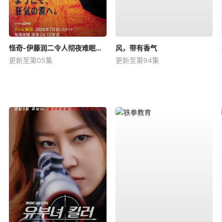
怪奇-伊藤润二令人彻夜难眠的奇异故事－
风，带有香气
更新至第05集
更新至第94集