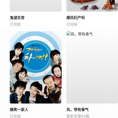
鬼谜东宫
顺风妇产科
已完结
已完结
搞笑一家人
风，带有香气
已完结
更新至第94集