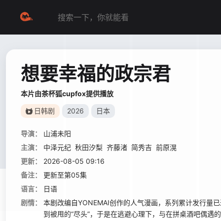
想要幸福的政宗君
本片由茶杯狐cupfox提供播放
日韩剧
2026
日本
导演：
山浦未阳
主演：
中泽元纪
秋田汐梨
齐藤渚
简秀吉
前原滉
更新：
2026-08-05 09:16
备注：
更新至第05集
语言：
日语
剧情：
本剧改编自YONEMAI创作的人气漫画，系列累计发行量
到被甩的“尽头”，于是在逃避心理下，与在拼桌酒吧偶遇的