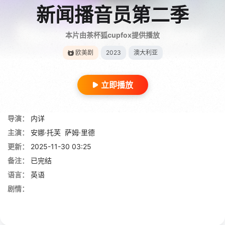
新闻播音员第二季
本片由茶杯狐cupfox提供播放
欧美剧
2023
澳大利亚
立即播放
导演：
内详
主演：
安娜·托芙
萨姆·里德
更新：
2025-11-30 03:25
备注：
已完结
语言：
英语
剧情：