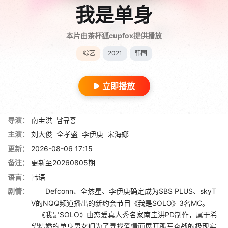
我是单身
本片由茶杯狐cupfox提供播放
综艺
2021
韩国
立即播放
导演：
南圭洪
남규홍
主演：
刘大俊
全孝盛
李伊庚
宋海娜
更新：
2026-08-06 17:15
备注：
更新至20260805期
语言：
韩语
剧情：
Defconn、全烋星、李伊庚确定成为SBS PLUS、skyT
V的NQQ频道播出的新约会节目《我是SOLO》3名MC。
《我是SOLO》由恋爱真人秀名家南圭洪PD制作，属于希
望结婚的单身男女们为了寻找爱情而展开孤军奋战的极现实