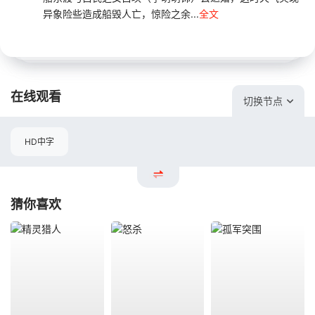
异象险些造成船毁人亡，惊险之余...
全文
在线观看
切换节点
HD中字
猜你喜欢