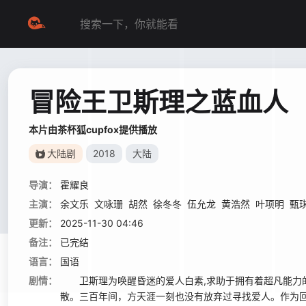
冒险王卫斯理之蓝血人
本片由茶杯狐cupfox提供播放
大陆剧
2018
大陆
导演：
霍耀良
主演：
余文乐
文咏珊
胡然
徐冬冬
伍允龙
黄浩然
叶项明
甄
更新：
2025-11-30 04:46
备注：
已完结
语言：
国语
剧情：
卫斯理为唤醒昏迷的爱人白素,求助于拥有着超凡能力的
散。三百年间，方天涯一刻也没有放弃过寻找爱人。作为回