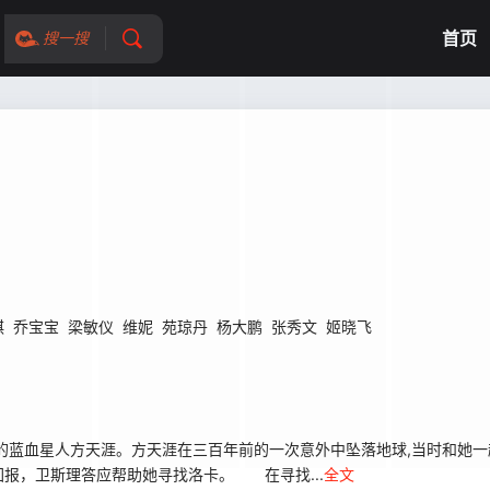
首页
搜一搜
琪
乔宝宝
梁敏仪
维妮
苑琼丹
杨大鹏
张秀文
姬晓飞
蓝血星人方天涯。方天涯在三百年前的一次意外中坠落地球,当时和她一
报，卫斯理答应帮助她寻找洛卡。 在寻找...
全文