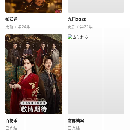
御廷谣
九门2026
更新至第24集
更新至第22集
百花杀
南部档案
已完结
已完结