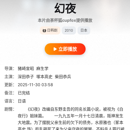
幻夜
本片由茶杯狐cupfox提供播放
日韩剧
2010
日本
立即播放
导演：
猪崎宣昭
麻生学
主演：
深田恭子
塚本高史
柴田恭兵
更新：
2025-11-30 03:58
备注：
已完结
语言：
日语
剧情：
《幻夜》改编自东野圭吾的同名长篇小说，被视为《白
夜行》姐妹篇。 一九九五年一月十七日清晨，阪神发生
大地震。为了摆脱父亲生前的欠下的债务，水原雅也（冢本
高史 饰）趁乱砸死了来为父亲守夜的舅舅。不料杀人罪行被