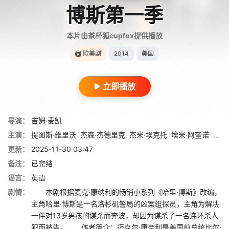
博斯第一季
本片由茶杯狐cupfox提供播放
欧美剧
2014
美国
立即播放
导演：
吉姆·麦凯
主演：
提图斯·维里沃
杰森·杰德里克
杰米·埃克托
埃米·阿奎诺
兰斯
更新：
2025-11-30 03:47
备注：
已完结
语言：
英语
剧情：
本剧根据麦克·康纳利的畅销小系列《哈里·博斯》改编，
主角哈里·博斯是一名洛杉矶警局的凶案组探员，主角为解决
一件对13岁男孩的谋杀而奔波，却因为谋杀了一名连环杀人
犯而被告。 作者简介：迈克尔·康奈利是美国前总统比尔·