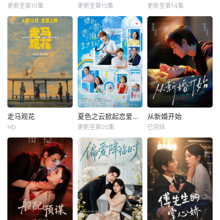
更新至第10集
更新至第15集
更新至第14集
走马观花
夏色之云掀起恋爱与风暴
从新婚开始
HD
更新至第05集
已完结