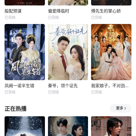
般配预谋
偏爱降临时
傅先生的掌心娇
已完结
已完结
已完结
凤阙一诺半生错
秦爷，领个证先
我家娘子，不对劲第四季
已完结
已完结
已完结
正在热播
更多