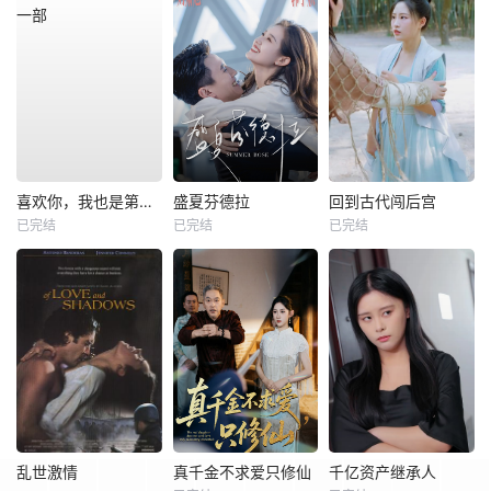
喜欢你，我也是第一部
盛夏芬德拉
回到古代闯后宫
已完结
已完结
已完结
乱世激情
真千金不求爱只修仙
千亿资产继承人