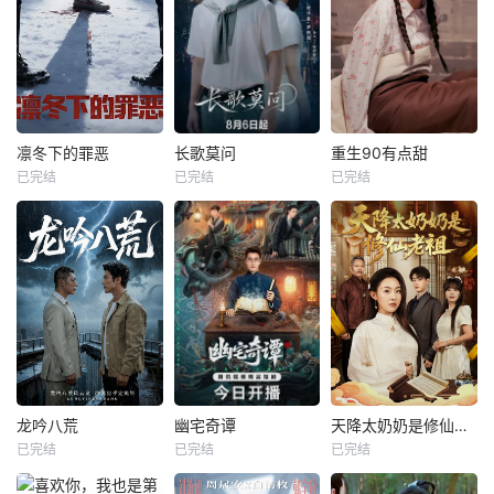
凛冬下的罪恶
长歌莫问
重生90有点甜
已完结
已完结
已完结
龙吟八荒
幽宅奇谭
天降太奶奶是修仙老祖
已完结
已完结
已完结