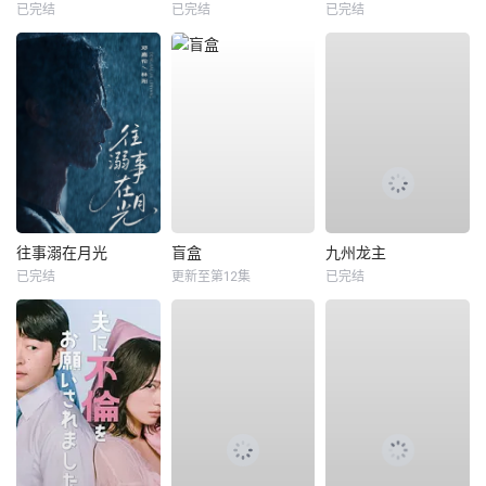
已完结
已完结
已完结
往事溺在月光
盲盒
九州龙主
已完结
更新至第12集
已完结