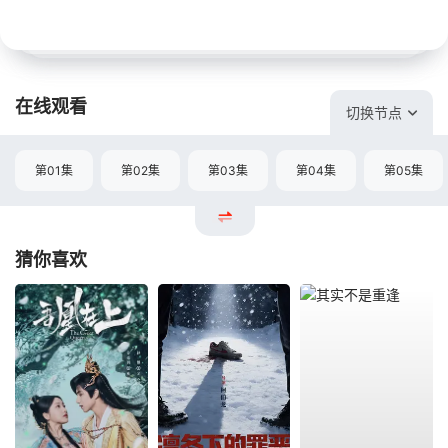
在线观看
切换节点
第01集
第02集
第03集
第04集
第05集
猜你喜欢