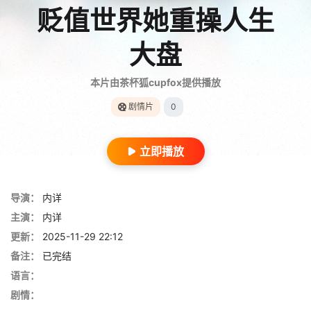
贬值世界她重操人生
大盘
本片由茶杯狐cupfox提供播放
剧情片
0
立即播放
导演：
内详
主演：
内详
更新：
2025-11-29 22:12
备注：
已完结
语言：
剧情：