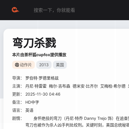
弯刀杀戮
本片由茶杯狐cupfox提供播放
动作片
2013
美国
导演：
罗伯特·罗德里格兹
主演：
丹尼·特雷霍
梅尔·吉布森
德米安·比齐尔
艾梅柏·希尔德
更新：
2025-11-30 04:46
备注：
HD中字
语言：
英语
剧情：
身怀绝技的弯刀（丹尼·特乔 Danny Trejo 饰）在追查
弯刀也被作为杀人凶手判处绞刑。关键时刻，美国总统秘密将