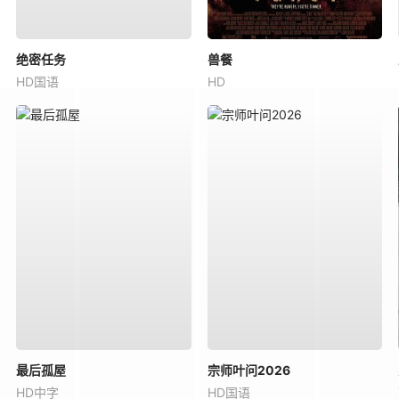
绝密任务
兽餐
HD国语
HD
最后孤屋
宗师叶问2026
HD中字
HD国语