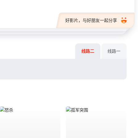
好影片，与好朋友一起分享
线路二
线路一