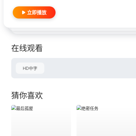
立即播放
在线观看
HD中字
猜你喜欢