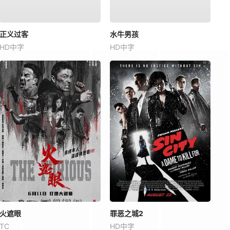
正义过客
水牛男孩
HD中字
HD中字
火遮眼
罪恶之城2
TC
HD中字