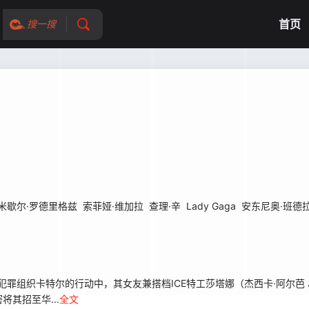
首页
搜一搜
米歇尔·罗德里格兹
索菲娅·维加拉
查理·辛
Lady Gaga
安东尼奥·班德
犯罪组织卡特尔的行动中，其女友兼搭档ICE特工莎塔娜（杰西卡·阿尔芭 Jess
其招至华...
全文