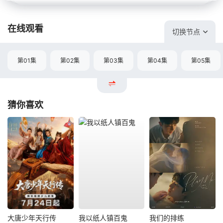
在线观看
切换节点
第01集
第02集
第03集
第04集
第05集
猜你喜欢
大唐少年天行传
我以纸人镇百鬼
我们的排练