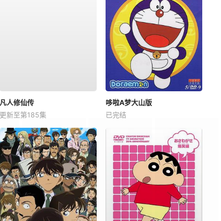
凡人修仙传
哆啦A梦大山版
更新至第185集
已完结