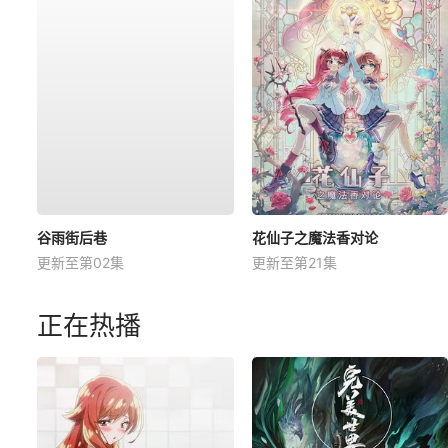
谷雨街后巷
花仙子之魔法香对论
更新至第02集
更新至第21集
正在热播