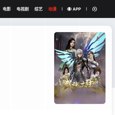
电影
电视剧
综艺
动漫
APP