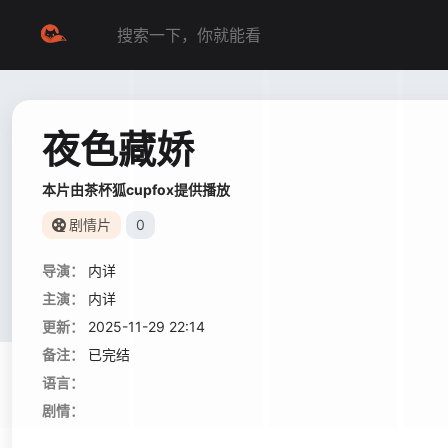
夜色藏娇
本片由茶杯狐cupfox提供播放
剧情片
0
导演：
内详
主演：
内详
更新：
2025-11-29 22:14
备注：
已完结
语言：
剧情：