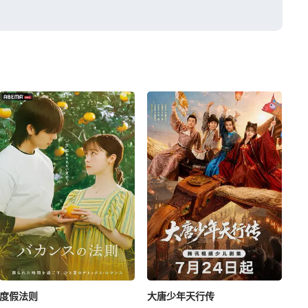
度假法则
大唐少年天行传