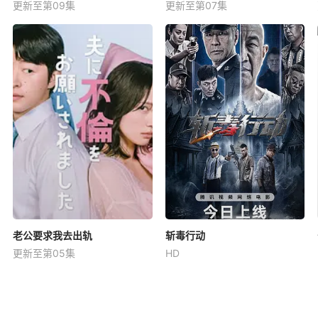
更新至第09集
更新至第07集
老公要求我去出轨
斩毒行动
更新至第05集
HD