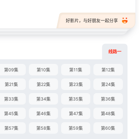
好影片，与好朋友一起分享
线路一
第09集
第10集
第11集
第12集
第21集
第22集
第23集
第24集
第33集
第34集
第35集
第36集
第45集
第46集
第47集
第48集
第57集
第58集
第59集
第60集