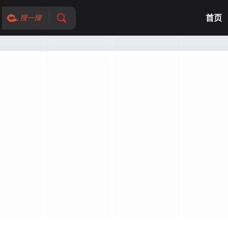
首页
搜一搜