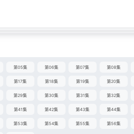
第05集
第06集
第07集
第08集
第17集
第18集
第19集
第20集
第29集
第30集
第31集
第32集
第41集
第42集
第43集
第44集
第53集
第54集
第55集
第56集