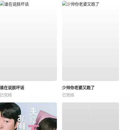
谁在说朕坏话
少帅你老婆又跑了
已完结
已完结