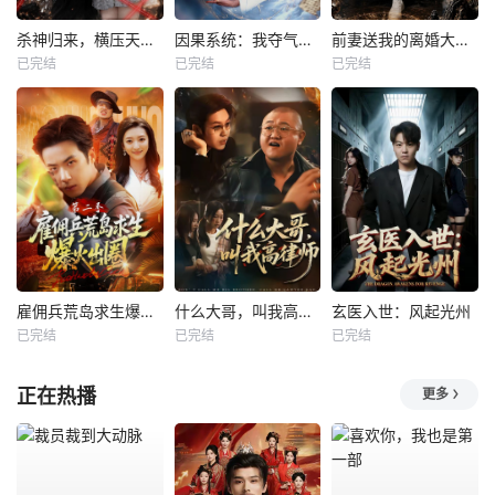
杀神归来，横压天下无敌
因果系统：我夺气运救苍生
前妻送我的离婚大礼包
已完结
已完结
已完结
雇佣兵荒岛求生爆火出圈第二季
什么大哥，叫我高律师
玄医入世：风起光州
已完结
已完结
已完结
正在热播
更多