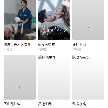
傅总，夫人这次真的死了
盛夏芬德拉
狂神下山
已完结
已完结
已完结
下山乱红尘
凤池生春
致命夜焰