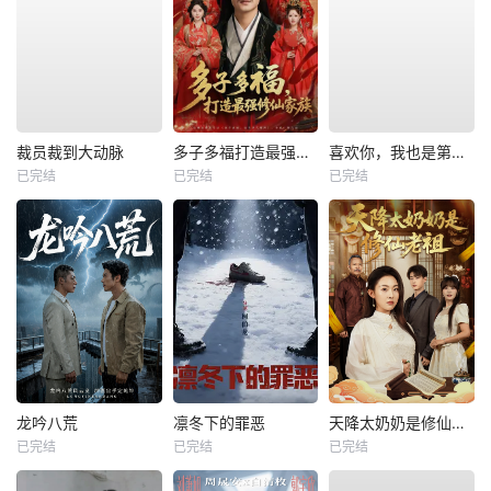
裁员裁到大动脉
多子多福打造最强修仙家族
喜欢你，我也是第一部
已完结
已完结
已完结
龙吟八荒
凛冬下的罪恶
天降太奶奶是修仙老祖
已完结
已完结
已完结