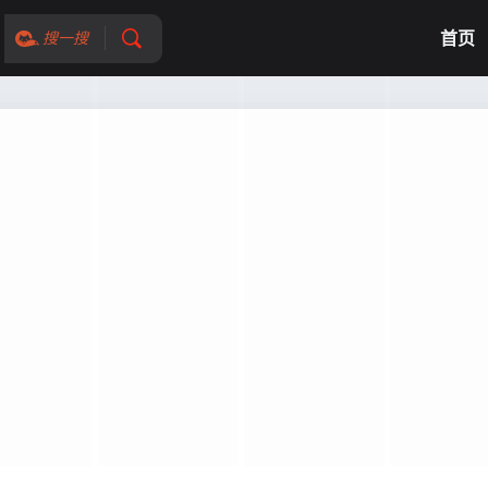
首页
搜一搜