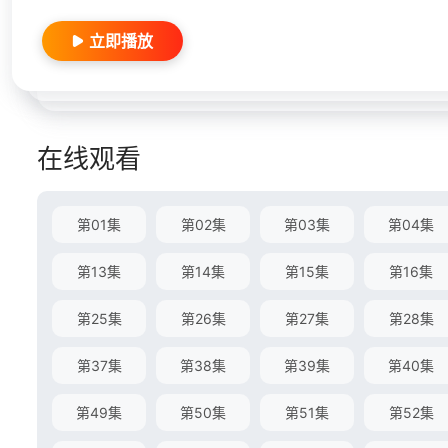
立即播放
在线观看
第01集
第02集
第03集
第04集
第13集
第14集
第15集
第16集
第25集
第26集
第27集
第28集
第37集
第38集
第39集
第40集
第49集
第50集
第51集
第52集