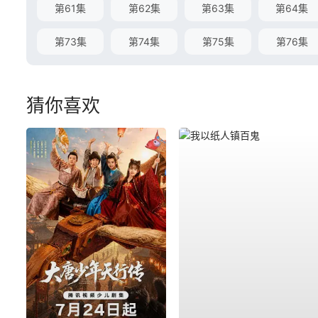
第61集
第62集
第63集
第64集
第73集
第74集
第75集
第76集
猜你喜欢