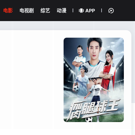
电影
电视剧
综艺
动漫
APP