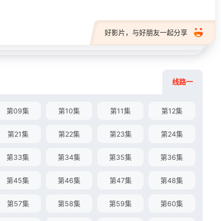
好影片，与好朋友一起分享
线路一
第09集
第10集
第11集
第12集
第21集
第22集
第23集
第24集
第33集
第34集
第35集
第36集
第45集
第46集
第47集
第48集
第57集
第58集
第59集
第60集