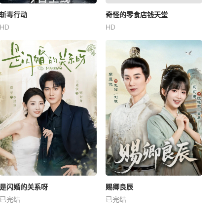
斩毒行动
奇怪的零食店钱天堂
HD
HD
是闪婚的关系呀
赐卿良辰
已完结
已完结