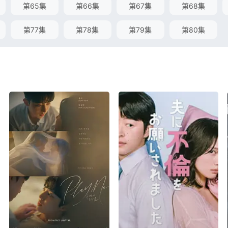
第65集
第66集
第67集
第68集
第77集
第78集
第79集
第80集