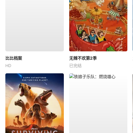
比比档案
无辣不欢第2季
HD
已完结