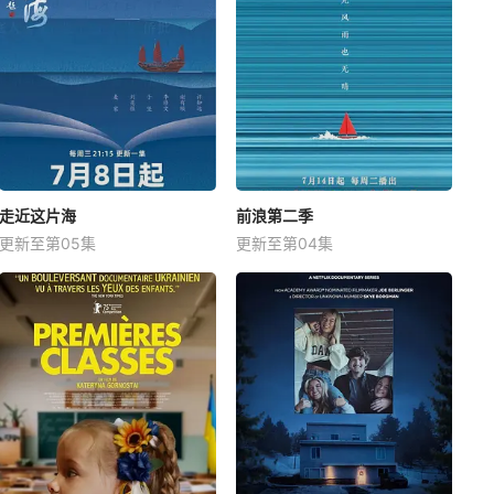
走近这片海
前浪第二季
更新至第05集
更新至第04集