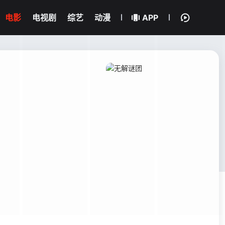
电影
电视剧
综艺
动漫
APP