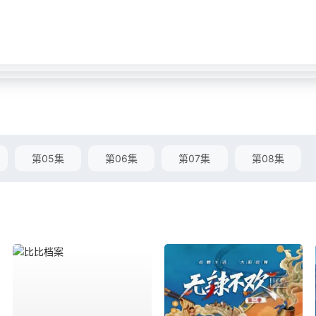
第05集
第06集
第07集
第08集