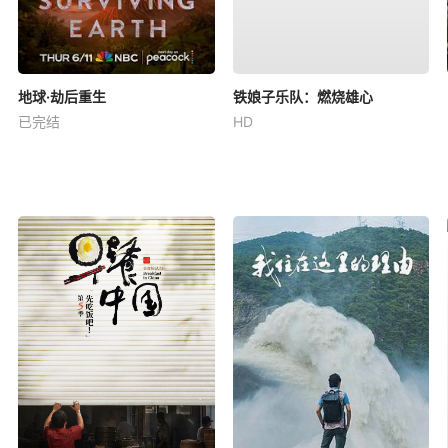
地球·劫后重生
铁娘子乐队：燃烧雄心
已完结
HD