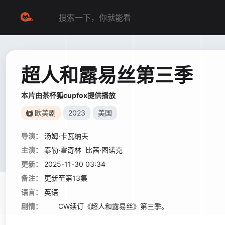
超人和露易丝第三季
本片由茶杯狐cupfox提供播放
欧美剧
2023
美国
导演：
汤姆·卡瓦纳夫
主演：
泰勒·霍奇林
比茜·图诺克
更新：
2025-11-30 03:34
备注：
更新至第13集
语言：
英语
剧情：
CW续订《超人和露易丝》第三季。