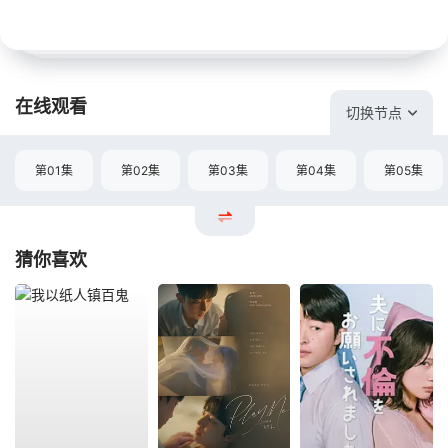
在线观看
切换节点
第01集
第02集
第03集
第04集
第05集
猜你喜欢