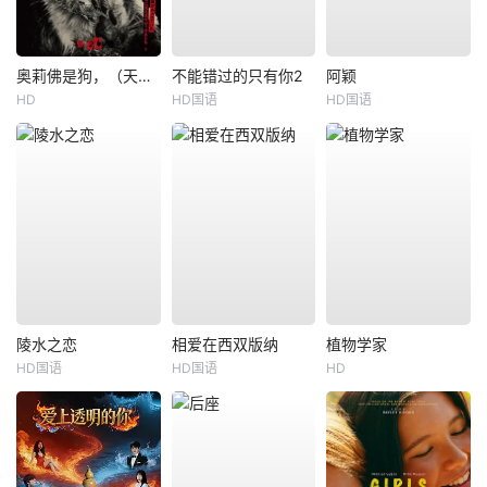
奥莉佛是狗，（天哪！！）这家伙电影版
不能错过的只有你2
阿颖
HD
HD国语
HD国语
陵水之恋
相爱在西双版纳
植物学家
HD国语
HD国语
HD