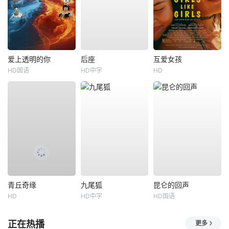
爱上透明的你
后座
互爱女孩
HD国语
HD中字
HD
青丘奇缘
九尾狐
昆仑的回声
HD
HD中字
HD国语
正在热播
更多