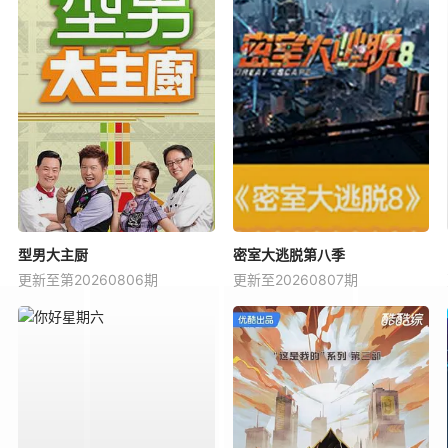
型男大主厨
密室大逃脱第八季
更新至第20260806期
更新至20260807期