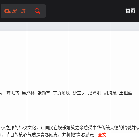
首页
搜一搜
明
齐思钧
吴泽林
张颜齐
丁真珍珠
沙宝亮
潘粤明
胡海泉
王祖蓝
之邦的礼仪文化，让国民在娱乐嬉笑之余感受中华传统美德的精髓并借
节目的核心气质是青春励志，并将把“青春励志...
全文