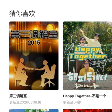
猜你喜欢
第三调解室
Happy Together-不是一个人真好
更新至20260808期
更新至04期