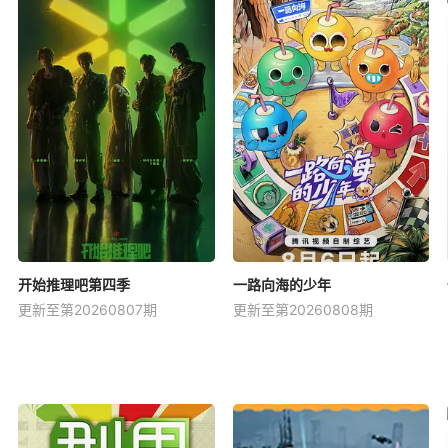
开始推理吧第四季
一路向海的少年
更新至第20260807期
更新至第20260808期