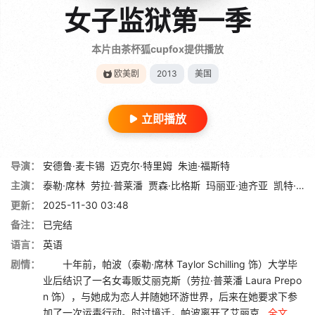
女子监狱第一季
本片由茶杯狐cupfox提供播放
欧美剧
2013
美国
立即播放
导演：
安德鲁·麦卡锡
迈克尔·特里姆
朱迪·福斯特
主演：
泰勒·席林
劳拉·普莱潘
贾森·比格斯
玛丽亚·迪齐亚
凯特·穆格鲁
更新：
2025-11-30 03:48
备注：
已完结
语言：
英语
剧情：
十年前，帕波（泰勒·席林 Taylor Schilling 饰）大学毕
业后结识了一名女毒贩艾丽克斯（劳拉·普莱潘 Laura Prepo
n 饰），与她成为恋人并随她环游世界，后来在她要求下参
加了一次运毒行动。时过境迁，帕波离开了艾丽克...
全文