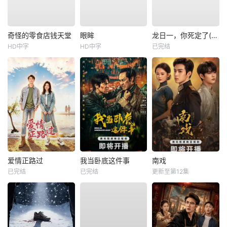
奇怪的零食店钱天堂
眼眸
龙日一，你死定了(短剧)
HD中字
HD中字
已完结
爱情正路过
我当卧底这件事
南戏
已完结
已完结
更新至第12集