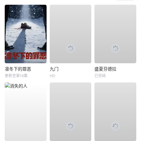
凛冬下的罪恶
九门
盛夏芬德拉
更新至第16集
HD
已完结