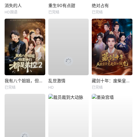
消失的人
重生90有点甜
绝对占有
HD国语
已完结
已完结
我有八个姐姐，但是他们都是弟控2
乱世激情
藏剑十年：废柴皇子竟是绝世强龙
已完结
HD
已完结