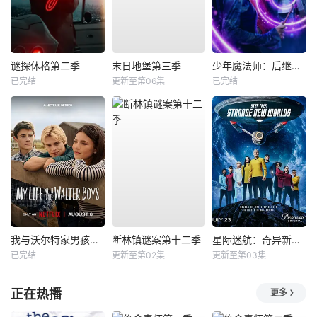
谜探休格第二季
末日地堡第三季
少年魔法师：后继者第三季
已完结
更新至第06集
已完结
我与沃尔特家男孩的生活第三季
断林镇谜案第十二季
星际迷航：奇异新世界第四季
已完结
更新至第02集
更新至第03集
正在热播
更多