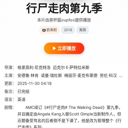
行尸走肉第九季
本片由茶杯狐cupfox提供播放
欧美剧
2018
美国
立即播放
导演：
格里高利·尼克特洛
迈克尔·E·萨特拉米斯
主演：
安德鲁·林肯
诺曼·瑞杜斯
梅丽莎·麦克布莱德
劳伦·科汉
丹娜
更新：
2025-11-30 04:18
备注：
已完结
语言：
英语
剧情：
AMC续订《#行尸走肉# The Walking Dead》第九季，
并且确定由Angela Kang入替Scott Gimple当新制作人，但
近期备受骂名的后者倒不是下课了，他是改为管理整个《行
尸走肉》系列。