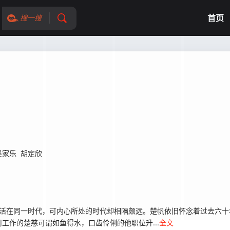
首页
搜一搜
吴家乐
胡定欣
活在同一时代，可内心所处的时代却相隔颇远。楚帆依旧怀念着过去六十
工作的楚慈可谓如鱼得水，口齿伶俐的他职位升...
全文