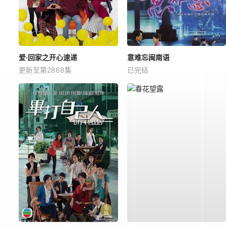
爱·回家之开心速递
意难忘闽南语
更新至第2868集
已完结