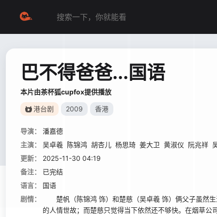
巴不得爸爸...国语
本片由茶杯狐cupfox提供播放
港台剧
2009
香港
导演：
潘嘉德
主演：
吴卓羲
陈锦鸿
胡杏儿
杨思琦
姜大卫
黄淑仪
阮兆祥
更新：
2025-11-30 04:19
备注：
已完结
语言：
国语
剧情：
楚帆（陈锦鸿 饰）和楚慈（吴卓羲 饰）俩父子虽然生
的人情世故；而楚慈只觉得当下依然还不够快。在烟草公司