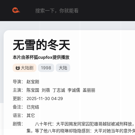
无雪的冬天
本片由茶杯狐cupfox提供播放
大陆剧
1998
大陆
导演：
赵宝刚
主演：
陈宝国
刘蓓
丁志诚
李诚儒
盖丽丽
更新：
2025-11-30 04:29
备注：
已完结
语言：
其它
剧情：
八十年代：大平因揭发同室囚犯雄哥越狱被减刑释放，
集，等了他八年的晓琳却隐隐感到：大平对她当年的意外失