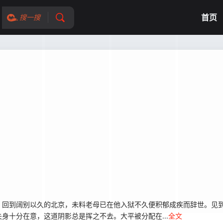
首页
搜一搜
回到阔别以久的北京，未料老母已在他入狱不久便积郁成疾而辞世。见到
身十分在意，这道阴影总是挥之不去。大平被分配在...
全文