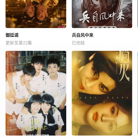
御廷谣
兵自风中来
更新至第22集
已完结