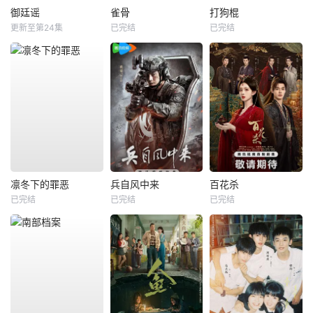
御廷谣
雀骨
打狗棍
更新至第24集
已完结
已完结
凛冬下的罪恶
兵自风中来
百花杀
已完结
已完结
已完结