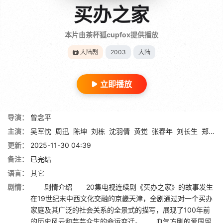
买办之家
本片由茶杯狐cupfox提供播放
大陆剧
2003
大陆
立即播放
导演：
曾念平
主演：
吴军忱
周迅
陈坤
刘栋
沈羽倩
黄觉
张春年
刘长生
郑天庸
更新：
2025-11-30 04:39
备注：
已完结
语言：
其它
剧情：
剧情介绍 20集电视连续剧《买办之家》的故事发生
在19世纪末中西文化交融的京畿天津，全剧通过对一个买办
家庭及其广泛的社会关系的全景式的描写，展现了100年前
的历史风云和芸芸众生的命运变迁。 血气方刚的爱国留