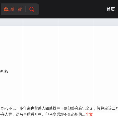
首页
搜一搜
黄祖权
伤心不已。多年来也曾差人四处找寻下落但终究音讯全无，算算应该二八
人世，劝马皇后看开些，但马皇后却不死心相信...
全文