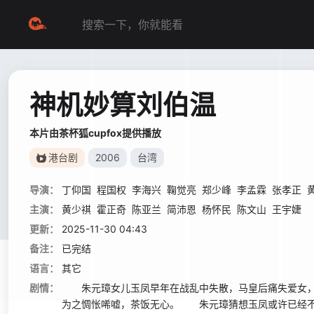
神机妙算刘伯温
本片由茶杯狐cupfox提供播放
港台剧
2006
台湾
导演：
丁仰国
程国权
李海兴
鞠觉亮
郑少峰
李孟霖
张孝正
主演：
黄少祺
霍正奇
陈亚兰
简沛恩
杨怀民
陈文山
王宇婕
更新：
2025-11-30 04:43
备注：
已完结
语言：
其它
剧情：
朱元璋女儿玉凤早年在战乱中失散，马皇后痛失爱女，
为之惆怅唏嘘，茶饭无心。 朱元璋猜想玉凤或许已经不在