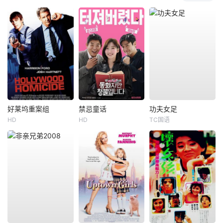
好莱坞重案组
禁忌童话
功夫女足
HD
HD
TC国语