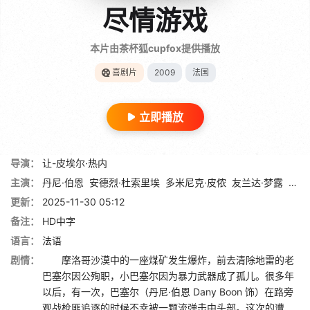
尽情游戏
本片由茶杯狐cupfox提供播放
喜剧片
2009
法国
立即播放
导演：
让-皮埃尔·热内
主演：
丹尼·伯恩
安德烈·杜索里埃
多米尼克·皮侬
友兰达·梦露
尼古
更新：
2025-11-30 05:12
备注：
HD中字
语言：
法语
剧情：
摩洛哥沙漠中的一座煤矿发生爆炸，前去清除地雷的老
巴塞尔因公殉职，小巴塞尔因为暴力武器成了孤儿。很多年
以后，有一次，巴塞尔（丹尼·伯恩 Dany Boon 饰）在路旁
观战枪匪追逐的时候不幸被一颗流弹击中头部。这次的遭