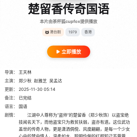
楚留香传奇国语
本片由茶杯狐cupfox提供播放
港台剧
1979
香港
立即播放
导演：
王天林
主演：
郑少秋
赵雅芝
吴孟达
更新：
2025-11-30 05:14
备注：
已完结
语言：
国语
剧情：
江湖中人尊称为“盗帅”的楚留香（郑少秋饰）以盗宝绝
技闻名天下，而他盗宝只为救贫扶弱，盗亦有道。这位武功
盖世的传奇人物，更是潇洒倜傥、风度翩翩，是每一个少女
心中的梦中情人。温柔如水、聪明伶俐的红颜知己苏蓉蓉