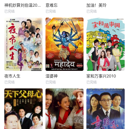
神机妙算刘伯温2006
意难忘
加油！美玲
已完结
已完结
已完结
夜市人生
湿婆神
家和万事兴2010
已完结
已完结
已完结