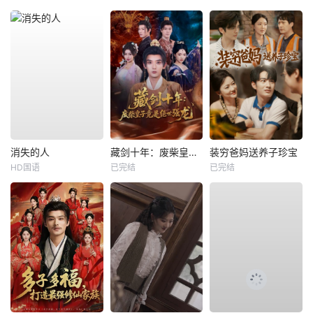
消失的人
藏剑十年：废柴皇子竟是绝世强龙
装穷爸妈送养子珍宝
HD国语
已完结
已完结