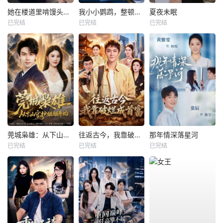
她在楼道里啃馒头，我不忍了
我小小鹦鹉，整顿职场一把好手
夏夜未眠
已完结
已完结
已完结
莞城枭雄：从下山守护姐姐开始
往返古今，我靠破烂成首富
那年情深落星河
已完结
已完结
已完结