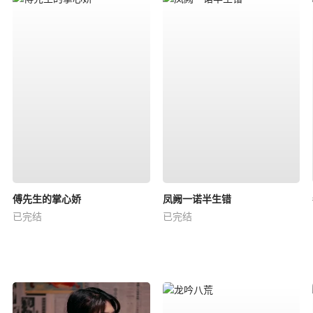
傅先生的掌心娇
凤阙一诺半生错
已完结
已完结