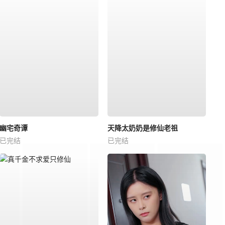
幽宅奇谭
天降太奶奶是修仙老祖
已完结
已完结