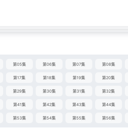
第05集
第06集
第07集
第08集
第17集
第18集
第19集
第20集
第29集
第30集
第31集
第32集
第41集
第42集
第43集
第44集
第53集
第54集
第55集
第56集