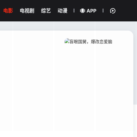
电影
电视剧
综艺
动漫
APP