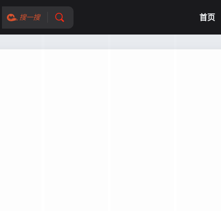
首页
搜一搜