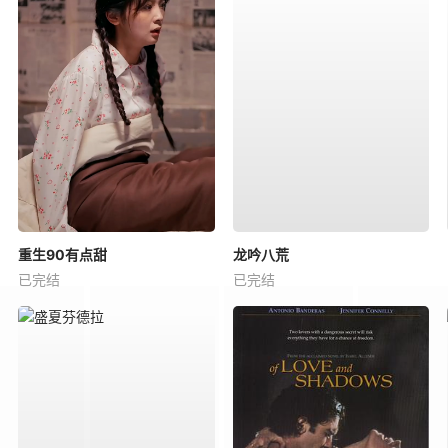
重生90有点甜
龙吟八荒
已完结
已完结