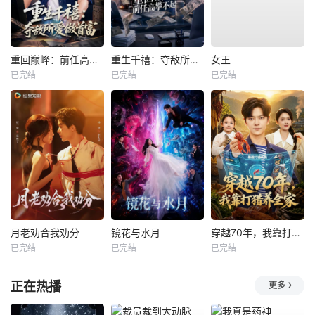
重回巅峰：前任高攀不起
重生千禧：夺敌所爱做首富
女王
已完结
已完结
已完结
月老劝合我劝分
镜花与水月
穿越70年，我靠打猎养全家
已完结
已完结
已完结
正在热播
更多