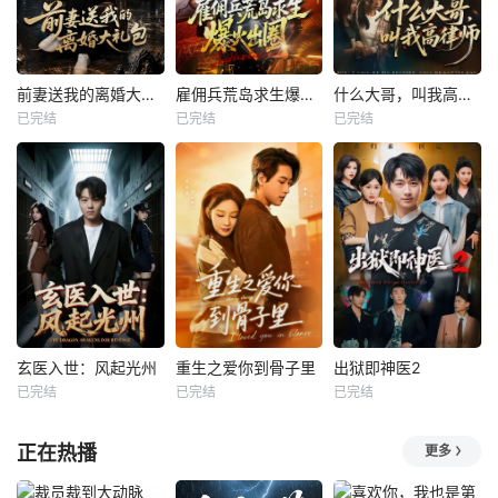
前妻送我的离婚大礼包
雇佣兵荒岛求生爆火出圈第二季
什么大哥，叫我高律师
已完结
已完结
已完结
玄医入世：风起光州
重生之爱你到骨子里
出狱即神医2
已完结
已完结
已完结
正在热播
更多