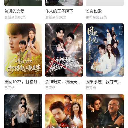
普通的恋爱
仆人的王子殿下
长夜如歌
更新至第06集
更新至第06集
更新至第22集
重回1977，打猎赶山娶老婆
杀神归来，横压天下无敌
因果系统：我夺气运救苍生
已完结
已完结
已完结