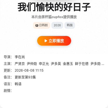
我们愉快的好日子
本片由茶杯狐cupfox提供播放
日韩剧
2026
韩国
立即播放
导演：
李在尚
主演：
严贤京
尹仲勋
申正允
尹多英
金惠玉
鲜于在德
尹多勋
文
更新：
2026-08-08 11:15
备注：
更新至第93集
语言：
韩语
剧情：