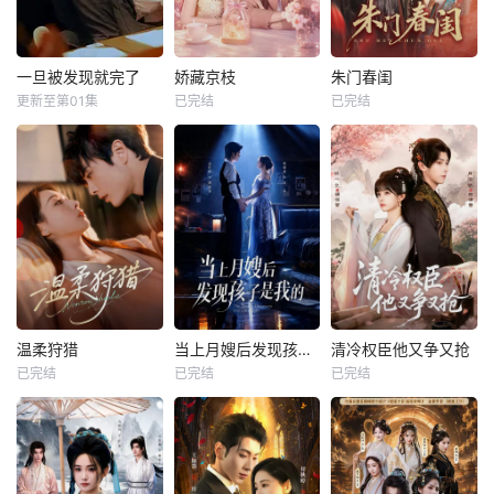
一旦被发现就完了
娇藏京枝
朱门春闺
更新至第01集
已完结
已完结
温柔狩猎
当上月嫂后发现孩子是我的
清冷权臣他又争又抢
已完结
已完结
已完结