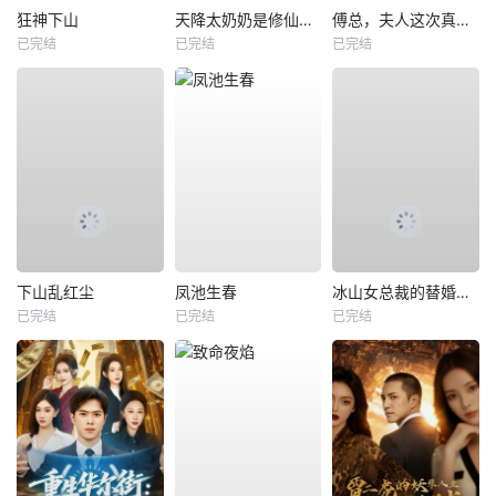
狂神下山
天降太奶奶是修仙老祖
傅总，夫人这次真的死了
已完结
已完结
已完结
下山乱红尘
凤池生春
冰山女总裁的替婚兵王
已完结
已完结
已完结