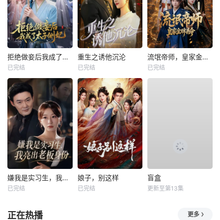
拒绝做妾后我成了太子侧妃
重生之诱他沉沦
流氓帝师，皇家金牌县令
已完结
已完结
已完结
嫌我是实习生，我亮出老板身份
娘子，别这样
盲盒
已完结
已完结
更新至第13集
正在热播
更多