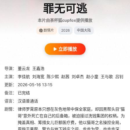
罪无可逃
本片由茶杯狐cupfox提供播放
剧情片
2026
中国大陆
立即播放
导演：
董云龙
王鑫浩
主演：
李佳航
刘海宽
陈少熙
赵茜
刘卓杰
赵小童
王与歌
吕钊
更新：
2026-05-16 13:15
备注：
已完结
语言：
汉语普通话
剧情：
律师罗霄原本只想在灰色地带中保全家庭，却因黑帮头目“猫
哥”意外死亡在自己的后备箱，被迫接过洗钱集团的权柄。为
掩盖真相、筹措女儿巨额医疗费，他以猫哥之名操控全局，
周旋于黑帮、警方与地下钱庄之间，步步为营，也步步深