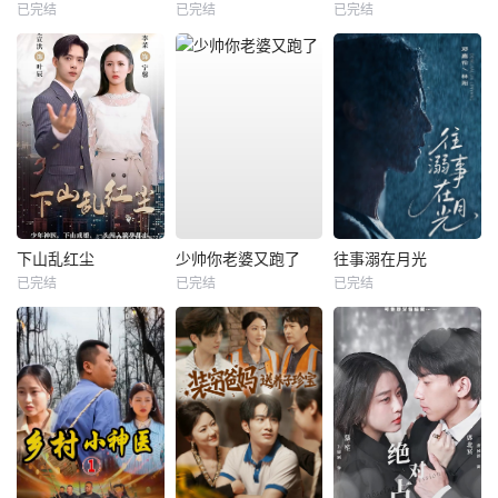
已完结
已完结
已完结
下山乱红尘
少帅你老婆又跑了
往事溺在月光
已完结
已完结
已完结