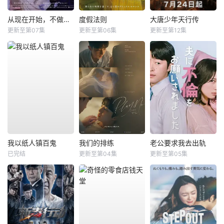
从现在开始，不做朋友了吧。
度假法则
大唐少年天行传
更新至第07集
更新至第06集
更新至第12集
我以纸人镇百鬼
我们的排练
老公要求我去出轨
已完结
更新至第04集
更新至第05集