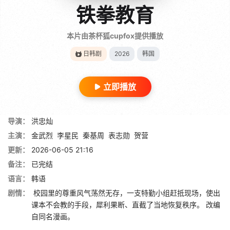
铁拳教育
本片由茶杯狐cupfox提供播放
日韩剧
2026
韩国
立即播放
导演：
洪忠灿
主演：
金武烈
李星民
秦基周
表志勋
贺营
更新：
2026-06-05 21:16
备注：
已完结
语言：
韩语
剧情：
校园里的尊重风气荡然无存，一支特勤小组赶抵现场，使出
课本不会教的手段，犀利果断、直截了当地恢复秩序。 改编
自同名漫画。