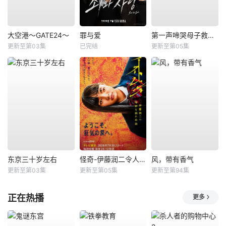
大空港～GATE24～
罪与爱
第一声啼哭母子救命急救班
更新至第03集
已完结
更新至第05集
东京三十岁左右
怪奇-伊藤润二令人彻夜难眠的奇异故事－
风，带有香气
更新至第03集
更新至第05集
更新至第94集
正在热播
更多