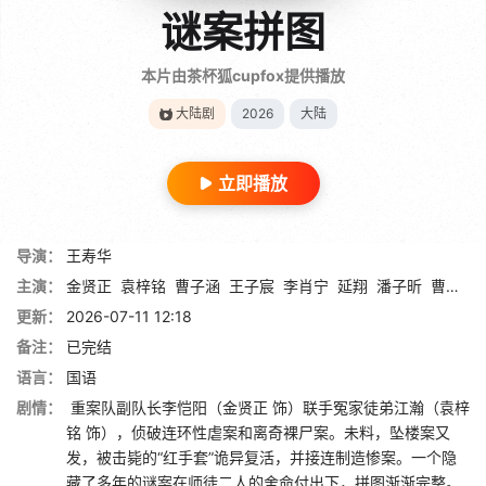
谜案拼图
本片由茶杯狐cupfox提供播放
大陆剧
2026
大陆
立即播放
导演：
王寿华
主演：
金贤正
袁梓铭
曹子涵
王子宸
李肖宁
延翔
潘子昕
曹祁元
更新：
2026-07-11 12:18
备注：
已完结
语言：
国语
剧情：
重案队副队长李恺阳（金贤正 饰）联手冤家徒弟江瀚（袁梓
铭 饰），侦破连环性虐案和离奇裸尸案。未料，坠楼案又
发，被击毙的“红手套”诡异复活，并接连制造惨案。一个隐
藏了多年的谜案在师徒二人的舍命付出下，拼图渐渐完整。