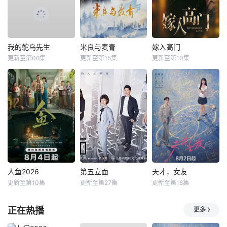
我的鸵鸟先生
米良与麦青
嫁入高门
更新至第06集
更新至第15集
更新至第10集
人鱼2026
第五立面
天才，女友
更新至第10集
更新至第27集
更新至第16集
正在热播
更多