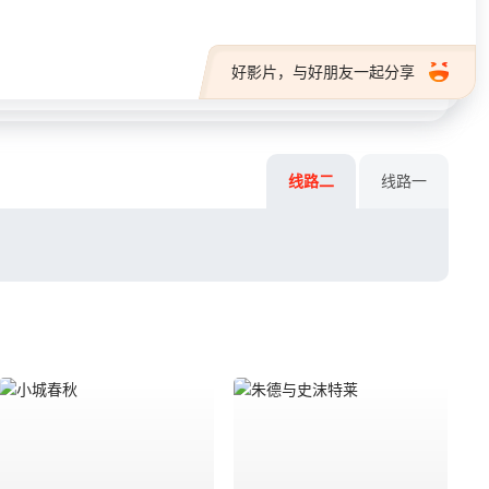
好影片，与好朋友一起分享
线路二
线路一