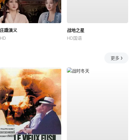
庄蹻演义
战地之星
HD
HD国语
更多