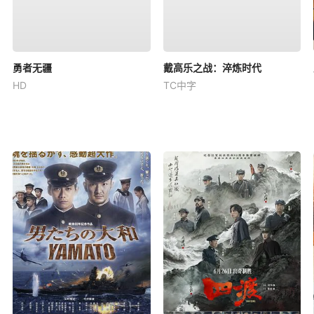
勇者无疆
戴高乐之战：淬炼时代
HD
TC中字