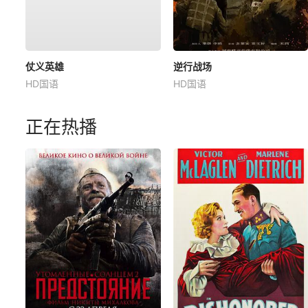
仗义英雄
逆行战场
HD国语
HD国语
正在热播