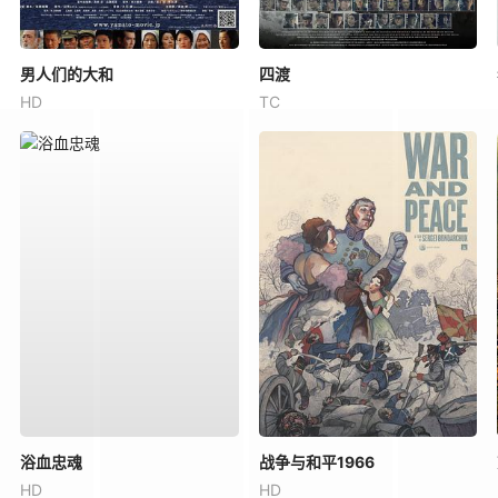
男人们的大和
四渡
HD
TC
浴血忠魂
战争与和平1966
HD
HD