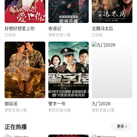
好想好想爱上你
夜语记
北魏冯太后
已完结
更新至第17集
已完结
御廷谣
警字一号
九门2026
更新至第21集
更新至第28集
更新至第20集
正在热播
更多