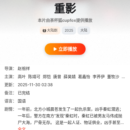
重影
本片由茶杯狐cupfox提供播放
大陆剧
2025
大陆
立即播放
导演：
赵祖祥
主演：
高叶
陈靖可
郑恺
唐曾
薛昊婧
葛鑫怡
李荞伊
董牧沙
冯兵
更新：
2025-11-30 02:38
备注：
已完结
语言：
国语
剧情：
一年前，北方小城晨苍发生了一起仇杀案，凶手秦虹潜逃；
一年后，警方在南方“发现”秦虹时，秦虹已被男友马伟成抛
尸大海，尸骨无存。 这是一起人证、物证俱全，凶手甚至...
全文