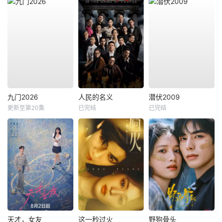
九门2026
人民的名义
潜伏2009
更新至第20集
已完结
已完结
天才，女友
这一秒过火
野狗骨头