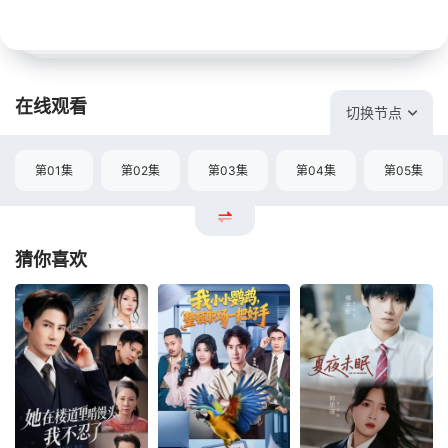
在线观看
切换节点
第01集
第02集
第03集
第04集
第05集
猜你喜欢