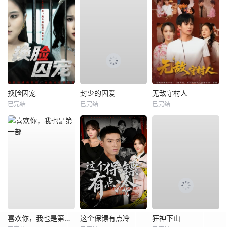
换脸囚宠
封少的囚爱
无敌守村人
已完结
已完结
已完结
喜欢你，我也是第一部
这个保镖有点冷
狂神下山