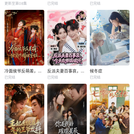
更新至第08集
已完结
已完结
冷面侯爷反萌差，独宠作精继室啦
反派夫妻百事哀，今天在哪搞破坏
候冬症
已完结
已完结
已完结