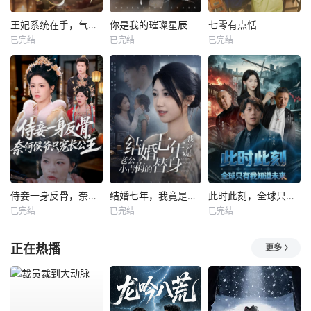
王妃系统在手，气的王爷发抖
你是我的璀璨星辰
七零有点恬
已完结
已完结
已完结
侍妾一身反骨，奈何侯爷只宠长公主
结婚七年，我竟是老公小青梅的替身
此时此刻，全球只有我知道未来
已完结
已完结
已完结
正在热播
更多