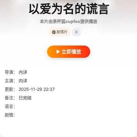
以爱为名的谎言
本片由茶杯狐cupfox提供播放
剧情片
0
立即播放
导演：
内详
主演：
内详
更新：
2025-11-29 22:37
备注：
已完结
语言：
剧情：