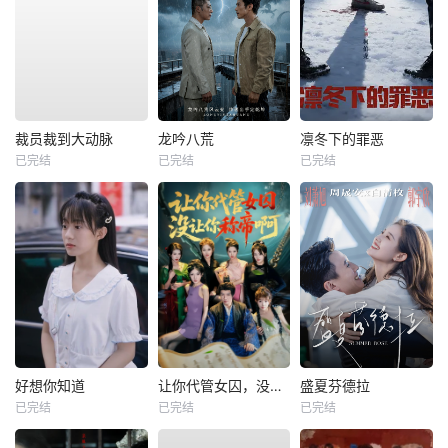
裁员裁到大动脉
龙吟八荒
凛冬下的罪恶
已完结
已完结
已完结
好想你知道
让你代管女囚，没让你称帝啊
盛夏芬德拉
已完结
已完结
已完结