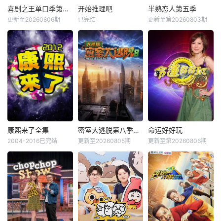
喜剧之王单口季第三季
开始推理吧
半熟恋人第五季
更新至20260806期
已完结
更新至第20260803期
康熙来了全集
密室大逃脱第八季大神版
命运好好玩
2004-2016已完结
更新至20260805期
更新至第20260806期