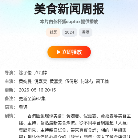
美食新闻周报
本片由茶杯狐cupfox提供播放
综艺
2024
香港
立即播放
导演：
陈子俊
卢润婷
主演：
黄婉曼
倪嘉雯
黄嘉雯
伍倩彤
何泳芍
萧正楠
更新：
2026-05-16 20:15
备注：
更新至第67集
语言：
粤语
剧情：
香港匯聚環球美食！黃婉曼、倪嘉雯、黃嘉雯等美食主
播、主持，緊貼最新美食潮流。從不同平台網羅超「人氣」
餐廳消息，主持親自試食，帶來真實食評；相約「星級飯
腳」到訪他們私心推介的「飯堂」開餐；深入了解食店滋味