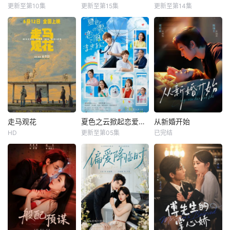
更新至第10集
更新至第15集
更新至第14集
走马观花
夏色之云掀起恋爱与风暴
从新婚开始
HD
更新至第05集
已完结