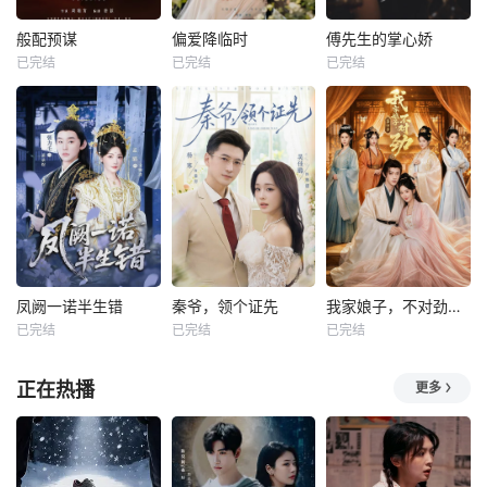
般配预谋
偏爱降临时
傅先生的掌心娇
已完结
已完结
已完结
凤阙一诺半生错
秦爷，领个证先
我家娘子，不对劲第四季
已完结
已完结
已完结
正在热播
更多