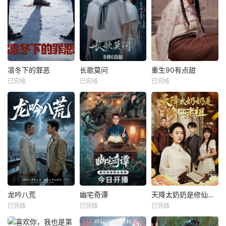
凛冬下的罪恶
长歌莫问
重生90有点甜
已完结
已完结
已完结
龙吟八荒
幽宅奇谭
天降太奶奶是修仙老祖
已完结
已完结
已完结