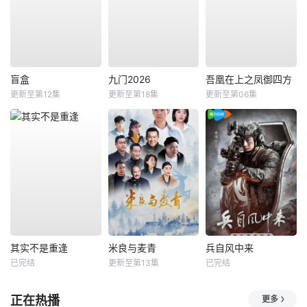
盲盒
九门2026
吾凰在上之凤御四方
更新至第12集
更新至第18集
更新至第06集
其实不是重逢
米良与麦青
兵自风中来
已完结
更新至第13集
已完结
正在热播
更多