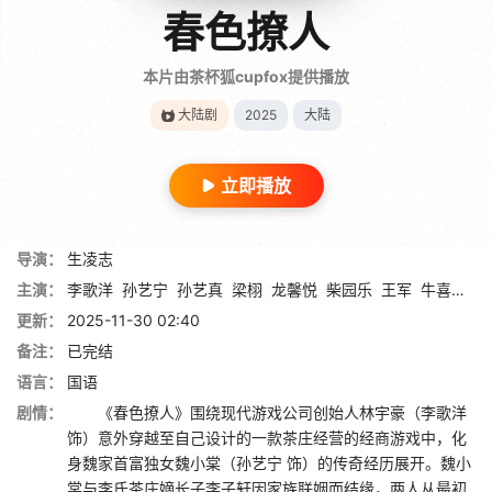
春色撩人
本片由茶杯狐cupfox提供播放
大陆剧
2025
大陆
立即播放
导演：
生凌志
主演：
李歌洋
孙艺宁
孙艺真
梁栩
龙馨悦
柴园乐
王军
牛喜奎
冯
更新：
2025-11-30 02:40
备注：
已完结
语言：
国语
剧情：
《春色撩人》围绕现代游戏公司创始人林宇豪（李歌洋
饰）意外穿越至自己设计的一款茶庄经营的经商游戏中，化
身魏家首富独女魏小棠（孙艺宁 饰）的传奇经历展开。魏小
棠与李氏茶庄嫡长子李子轩因家族联姻而结缘，两人从最初